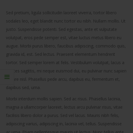
Sed pretium, ligula sollicitudin laoreet viverra, tortor libero
sodales leo, eget blandit nunc tortor eu nibh. Nullam mollis. Ut
justo. Suspendisse potenti. Sed egestas, ante et vulputate
volutpat, eros pede semper est, vitae luctus metus libero eu
augue. Morbi purus libero, faucibus adipiscing, commodo quis,
gravida id, est. Sed lectus. Praesent elementum hendrerit
tortor. Sed semper lorem at felis. Vestibulum volutpat, lacus a
ultrices sagittis, mi neque euismod dui, eu pulvinar nunc sapien
ornare nisl. Phasellus pede arcu, dapibus eu, fermentum et,
dapibus sed, urna.
Morbi interdum mollis sapien. Sed ac risus. Phasellus lacinia,
magna a ullamcorper laoreet, lectus arcu pulvinar risus, vitae
facilisis libero dolor a purus. Sed vel lacus. Mauris nibh felis,
adipiscing varius, adipiscing in, lacinia vel, tellus. Suspendisse
ac urna. Etiam pellentesque mauris ut lectus. Nunc tellus ante,