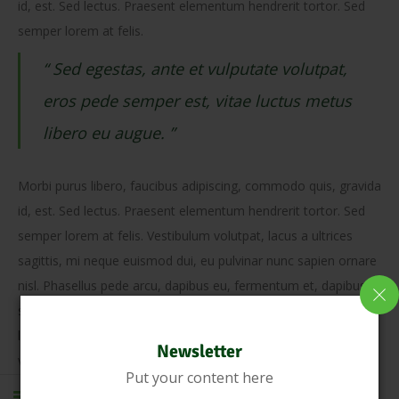
id, est. Sed lectus. Praesent elementum hendrerit tortor. Sed
semper lorem at felis.
“ Sed egestas, ante et vulputate volutpat,
eros pede semper est, vitae luctus metus
libero eu augue. ”
Morbi purus libero, faucibus adipiscing, commodo quis, gravida
id, est. Sed lectus. Praesent elementum hendrerit tortor. Sed
semper lorem at felis. Vestibulum volutpat, lacus a ultrices
sagittis, mi neque euismod dui, eu pulvinar nunc sapien ornare
nisl. Phasellus pede arcu, dapibus eu, fermentum et, dapibus
sed, urna. Morbi interdum mollis sapien. Sed ac risus. Phasellus
lacinia, magna a ullamcorper laoreet, lectus arcu pulvinar risus,
Newsletter
vitae facilisis libero dolor a purus.
Put your content here