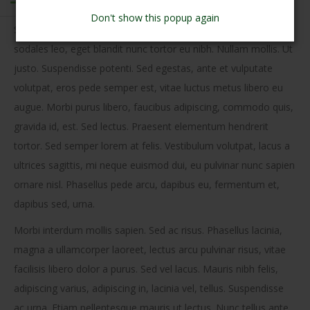
Don't show this popup again
Sed pretium, ligula sollicitudin laoreet viverra, tortor libero
sodales leo, eget blandit nunc tortor eu nibh. Nullam mollis. Ut
justo. Suspendisse potenti. Sed egestas, ante et vulputate
volutpat, eros pede semper est, vitae luctus metus libero eu
augue. Morbi purus libero, faucibus adipiscing, commodo quis,
gravida id, est. Sed lectus. Praesent elementum hendrerit
tortor. Sed semper lorem at felis. Vestibulum volutpat, lacus a
ultrices sagittis, mi neque euismod dui, eu pulvinar nunc sapien
ornare nisl. Phasellus pede arcu, dapibus eu, fermentum et,
dapibus sed, urna.
Morbi interdum mollis sapien. Sed ac risus. Phasellus lacinia,
magna a ullamcorper laoreet, lectus arcu pulvinar risus, vitae
facilisis libero dolor a purus. Sed vel lacus. Mauris nibh felis,
adipiscing varius, adipiscing in, lacinia vel, tellus. Suspendisse
ac urna. Etiam pellentesque mauris ut lectus. Nunc tellus ante,