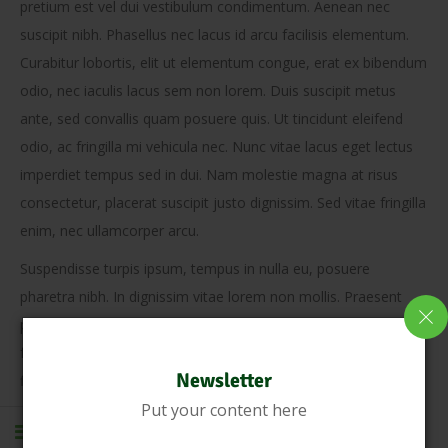
pretium est vel dui vestibulum condimentum. Aenean nec
suscipit nibh. Phasellus nec lacus id arcu facilisis elementum.
Curabitur lobortis, elit ut elementum congue, erat ex bibendum
odio, nec iaculis lacus sem non lorem. Duis suscipit metus
ante, sed convallis quam posuere quis. Ut tincidunt eleifend
odio, ac fringilla mi vehicula nec. Nunc vitae lacus eget lectus
imperdiet tempus sed in dui. Nam molestie magna at risus
consectetur, placerat suscipit justo dignissim. Sed vitae fringilla
enim, nec ullamcorper arcu.
Suspendisse turpis ipsum, tempus in nulla eu, posuere
pharetra nibh. In dignissim vitae lorem non mollis. Praesent
pretium tellus in tortor viverra condimentum. Nullam dignissim
facilisis nisl, accumsan placerat justo ultricies vel. Vivamus
Newsletter
finibus mi a neque pretium, ut convallis dui lacinia. Morbi a
Put your content here
rutrum velit. Curabitur sagittis quam quis consectetur mattis.
Aenean sit amet quam vel turpis interdum sagittis et eget